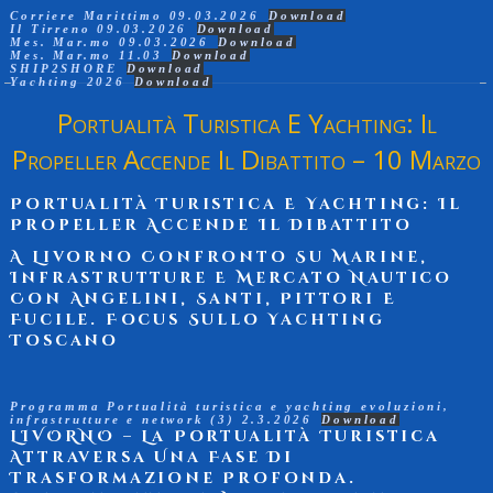
Corriere Marittimo 09.03.2026
Download
Il Tirreno 09.03.2026
Download
Mes. Mar.mo 09.03.2026
Download
Mes. Mar.mo 11.03
Download
SHIP2SHORE
Download
Yachting 2026
Download
Portualità Turistica E Yachting: Il
Propeller Accende Il Dibattito – 10 Marzo
Portualità Turistica E Yachting: Il
Propeller Accende Il Dibattito
A Livorno Confronto Su Marine,
Infrastrutture E Mercato Nautico
Con Angelini, Santi, Pittori E
Fucile. Focus Sullo Yachting
Toscano
Programma Portualità turistica e yachting evoluzioni,
infrastrutture e network (3) 2.3.2026
Download
LIVORNO –
La Portualità Turistica
Attraversa Una Fase Di
Trasformazione Profonda.