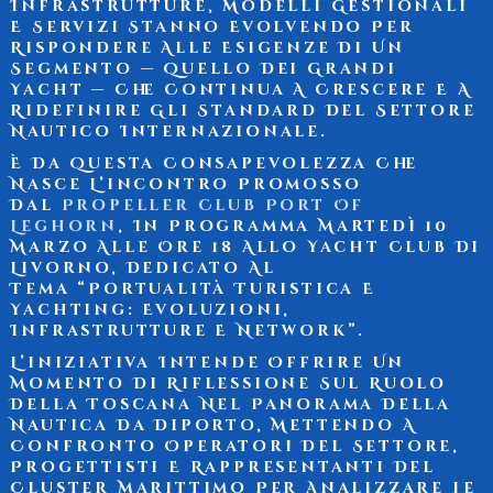
Infrastrutture, Modelli Gestionali
E Servizi Stanno Evolvendo Per
Rispondere Alle Esigenze Di Un
Segmento — Quello Dei
Grandi
Yacht
— Che Continua A Crescere E A
Ridefinire Gli Standard Del Settore
Nautico Internazionale.
È Da Questa Consapevolezza Che
Nasce L’incontro Promosso
Dal
Propeller Club Port Of
Leghorn
, In Programma
Martedì 10
Marzo Alle Ore 18 Allo Yacht Club Di
Livorno
, Dedicato Al
Tema
“Portualità Turistica E
Yachting: Evoluzioni,
Infrastrutture E Network”
.
L’iniziativa Intende Offrire Un
Momento Di Riflessione Sul Ruolo
Della Toscana Nel Panorama Della
Nautica Da Diporto, Mettendo A
Confronto Operatori Del Settore,
Progettisti E Rappresentanti Del
Cluster Marittimo Per Analizzare Le