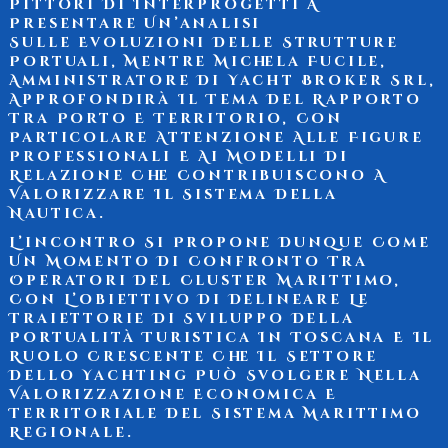
Pittori
Di
Interprogetti
A
Presentare Un’analisi
Sulle
Evoluzioni Delle Strutture
Portuali
, Mentre
Michela Fucile
,
Amministratore Di
Yacht Broker Srl
,
Approfondirà Il Tema Del
Rapporto
Tra Porto E Territorio
, Con
Particolare Attenzione Alle Figure
Professionali E Ai Modelli Di
Relazione Che Contribuiscono A
Valorizzare Il Sistema Della
Nautica.
L’incontro Si Propone Dunque Come
Un Momento Di Confronto Tra
Operatori Del Cluster Marittimo,
Con L’obiettivo Di Delineare Le
Traiettorie Di Sviluppo Della
Portualità Turistica In Toscana E Il
Ruolo Crescente Che Il Settore
Dello Yachting Può Svolgere Nella
Valorizzazione Economica E
Territoriale Del Sistema Marittimo
Regionale.