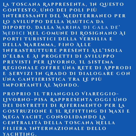
La Toscana Rappresenta, In Questo
Contesto, Uno Dei Poli Più
Interessanti Del Mediterraneo Per
Lo Sviluppo Della Nautica Da
Diporto. Dalla
Marina Di Cala De’
Medici
Nel Comune Di Rosignano
Ai
Porti Turistici Della
Versilia E
Della Maremma
, Fino Alle
Infrastrutture Presenti
All’Isola
D’Elba
E Ai Progetti Di Sviluppo
Previsti Per
Livorno
, Il Sistema
Regionale Offre Una Rete Di Approdi
E Servizi In Grado Di Dialogare Con
Una Cantieristica Tra Le Più
Importanti Al Mondo.
Proprio Il Triangolo
Viareggio–
Livorno–Pisa
Rappresenta Oggi Uno
Dei Distretti Di Riferimento Per La
Costruzione E Il Refitting Di
Maxi E
Mega Yacht
, Consolidando La
Centralità Della Toscana Nella
Filiera Internazionale Dello
Yachting.