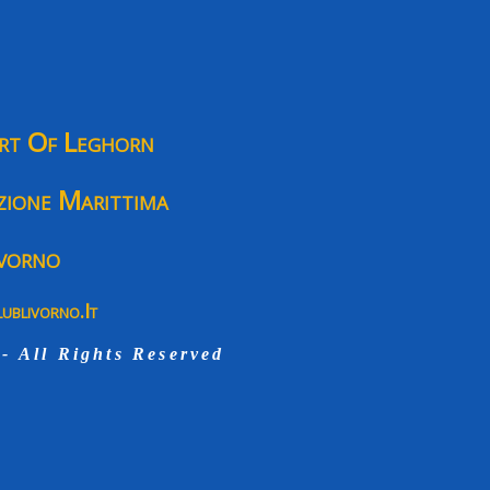
ort Of Leghorn
zione Marittima
vorno
ublivorno.it
- All Rights Reserved