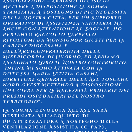
Associazione – Abbiamo Deciso Di
Mettere A Disposizione La Somma
Stanziata, A Sostegno Di Più Necessità
Della Nostra Città, Per Un Supporto
Operativo Di Assistenza Sanitaria Ma
Anche Con Attenzione Al Sociale. Ho
Pertanto Raccolto L’appello
Rivoltomi Da Monsignor Giusti Per La
Caritas Diocesana E
Dell’Arciconfraternita Della
Misericordia Di Livorno, Ed Abbiamo
Assegnato Loro Il Nostro Contributo.
Infine Mi Sono Attivata Con La
Dott.ssa Maria Letizia Casani,
Direttore Generale Della Asl Toscana
Nord Ovest Mettendo A Disposizione
Una Cifra Per Le Necessità Primarie Dei
Presidi Ospedalieri Del Nostro
Territorio
”.
La Somma Devoluta All’Asl Sarà
Destinata All’acquisto Di
Un’attrezzatura A Sostegno Della
Ventilazione Assistita (C-Pap),