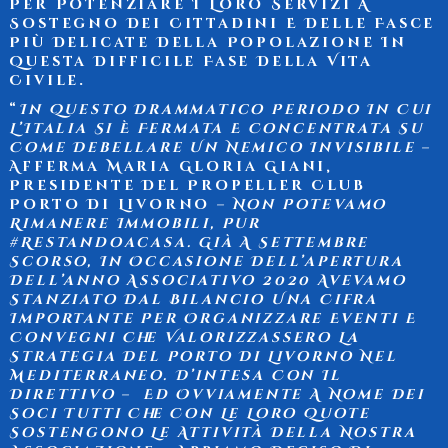
Per Potenziare I Loro Servizi A
Sostegno Dei Cittadini E Delle Fasce
Più Delicate Della Popolazione In
Questa Difficile Fase Della Vita
Civile.
“
In Questo Drammatico Periodo In Cui
L’Italia Si È Fermata E Concentrata Su
Come Debellare Un Nemico Invisibile –
Afferma
Maria Gloria Giani
,
Presidente Del Propeller Club
Porto Di Livorno
– Non Potevamo
Rimanere Immobili, Pur
#restandoacasa. Già A Settembre
Scorso, In Occasione Dell’apertura
Dell’anno Associativo 2020 Avevamo
Stanziato Dal Bilancio Una Cifra
Importante Per Organizzare Eventi E
Convegni Che Valorizzassero La
Strategia Del Porto Di Livorno Nel
Mediterraneo. D’intesa Con Il
Direttivo – Ed Ovviamente A Nome Dei
Soci Tutti Che Con Le Loro Quote
Sostengono Le Attività Della Nostra